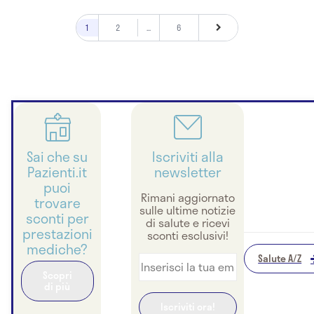
1
2
...
6
Sai che su
Iscriviti alla
Pazienti.it
newsletter
puoi
Rimani aggiornato
trovare
sulle ultime notizie
sconti per
di salute e ricevi
prestazioni
sconti esclusivi!
mediche?
Salute A/Z
Scopri
di più