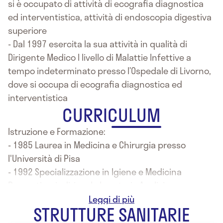
si è occupato di attività di ecografia diagnostica
ed interventistica, attività di endoscopia digestiva
superiore
- Dal 1997 esercita la sua attività in qualità di
Dirigente Medico I livello di Malattie Infettive a
tempo indeterminato presso l’Ospedale di Livorno,
dove si occupa di ecografia diagnostica ed
interventistica
CURRICULUM
Istruzione e Formazione:
- 1985 Laurea in Medicina e Chirurgia presso
l'Università di Pisa
- 1992 Specializzazione in Igiene e Medicina
Preventiva, indirizzo Laboratorio Analisi presso
l'Università di Pisa
STRUTTURE SANITARIE
- 2001 Specializzazione in Malattie Infettive presso