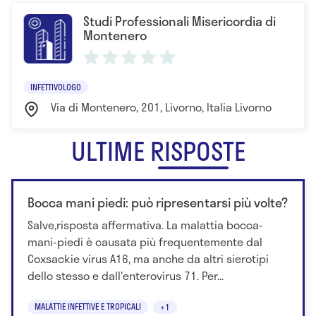
l'Università di Pisa
Studi Professionali Misericordia di
- 1999 Corso di Perfezionamento in Epatologia
Montenero
presso l'Università di Torino
- 1992 Corso di Perfezionamento in Endoscopia
Toracica presso l'Università di Pisa
INFETTIVOLOGO
- 1993 VI Corso di Perfezionamento in Ecografia
Via di Montenero, 201, Livorno, Italia Livorno
diagnostica ed interventistica presso l'Università
di Pisa
ULTIME RISPOSTE
- 1994 VII Corso di Perfezionamento in Ecografia
diagnostica ed interventistica presso l'Università
di Pisa
Bocca mani piedi: può ripresentarsi più volte?
- 1995 Corso di Perfezionamento in Diagnostica
Salve,risposta affermativa. La malattia bocca-
con ultrasuoni in Chirurgia presso l'Università di
mani-piedi è causata più frequentemente dal
Pisa - Scuola SIUMB
Coxsackie virus A16, ma anche da altri sierotipi
- 1998 Corso di Perfezionamento in Ecodoppler in
dello stesso e dall'enterovirus 71. Per...
Medicina Interna presso il Dipartimento di Medicina
Interna e Gastroenterologia presso l'Università di
MALATTIE INFETTIVE E TROPICALI
+1