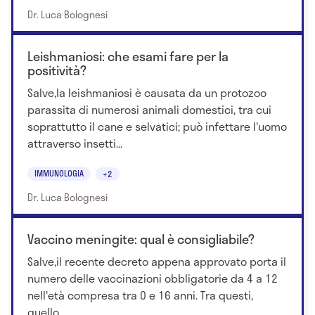
Bologna
Dr. Luca Bolognesi
- 1998 Corso di Perfezionamento in Ecotomografia
interventistica presso l'Università di Pisa, Scuola
Leishmaniosi: che esami fare per la
SIUMB
positività?
- 2011 Corso base di Ecografia Muscolo-Scheletrica
Salve,la leishmaniosi è causata da un protozoo
ed imaging integrato (41 C.F. ECM) Scuola
parassita di numerosi animali domestici, tra cui
Permanente di Ecografia Muscolo Scheletrica
soprattutto il cane e selvatici; può infettare l'uomo
attraverso insetti...
- 2012 Corso di Perfezionamento in Ecodoppler –
Dipartimento Medicina Università di Firenze
IMMUNOLOGIA
+2
- 2012 Corso Ecocolordoppler Vasi
Dr. Luca Bolognesi
cerebroafferenti, Venoso ed Arterioso periferico
Società Italiana Diagnostica Vascolare
Vaccino meningite: qual è consigliabile?
- 2014 Corso di Perfezionamento in Ecodoppler (II
livello) - Dipartimento Medicina Università di
Salve,il recente decreto appena approvato porta il
Bologna
numero delle vaccinazioni obbligatorie da 4 a 12
nell'età compresa tra 0 e 16 anni. Tra questi,
- 2005 Corso di Perfezionamento in Bioetica (base)
quello...