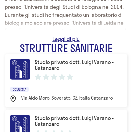
presso l'Università degli Studi di Bologna nel 2004.
Durante gli studi ho frequentato un laboratorio di
biologia molecolare presso l'Università di Leida nei
Paesi Bassi, dove ho partecipato ad una ricerca sul
melanoma uveale. Ho inoltre frequentato il reparto
STRUTTURE SANITARIE
di oculistica del policlinico S. Orsola-Malpighi di
Bologna. Mi sono specializzato in Oftalmologia con
Studio privato dott. Luigi Varano -
Lode presso l'Università degli Studi di Catanzaro nel
Catanzaro
2009. Durante la scuola di specializzazione ho
frequentato per circa un anno il reparto di
oculistica del policlinico di Parma dove ho
OCULISTA
approfondito lo studio del glaucoma. Ho ottenuto
Via Aldo Moro, Soverato, CZ, Italia Catanzaro
un Master di secondo livello dal titolo "Glaucoma:
diagnosi e terapia" presso l'Università degli Studi di
Studio privato dott. Luigi Varano -
Pisa nel 2011. Ho acquisito il titolo di Dottore di
Catanzaro
Ricerca presso l'Università degli Studi di Catanzaro