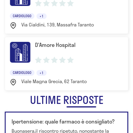
Cardiologia Clinica ed Interventistica”
- 2013 "The First Resistent Hypertension Course in
CARDIOLOGO
+1
Berlin"
Via Cialdini, 139, Massafra Taranto
D'Amore Hospital
CARDIOLOGO
+1
Viale Magna Grecia, 62 Taranto
ULTIME RISPOSTE
Ipertensione: quale farmaco è consigliato?
Buonasera,il riscontro ripetuto, nonostante la