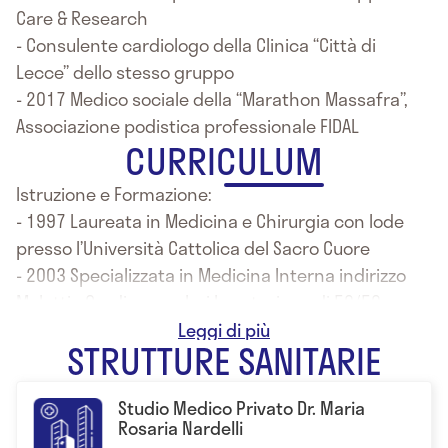
Care & Research
- Consulente cardiologo della Clinica “Città di
Lecce” dello stesso gruppo
- 2017 Medico sociale della “Marathon Massafra”,
Associazione podistica professionale FIDAL
CURRICULUM
Istruzione e Formazione:
- 1997 Laureata in Medicina e Chirurgia con lode
presso l’Università Cattolica del Sacro Cuore
- 2003 Specializzata in Medicina Interna indirizzo
Malattie Cardiovascolari la votazione di 50/50,
presso l’Università degli Studi di Trieste
STRUTTURE SANITARIE
- 2007 Corso di Formazione per la Certificazione di
Competenza in Ecografia Cardiovascolare Generale
Studio Medico Privato Dr. Maria
della SIEC
Rosaria Nardelli
- 2010 "Qualità e miglioramento nelle U.O. di