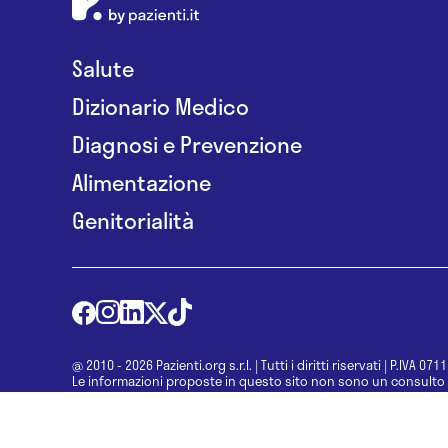
Salute
Dizionario Medico
Diagnosi e Prevenzione
Alimentazione
Genitorialità
@ 2010 - 2026 Pazienti.org s.r.l.
|
Tutti i diritti riservati
|
P.IVA 071
Le informazioni proposte in questo sito non sono un consulto 
una diagnosi formulata dal medico. Non si devono considerare l
determinazione di un trattamento o l’assunzione o sospension
specialista.