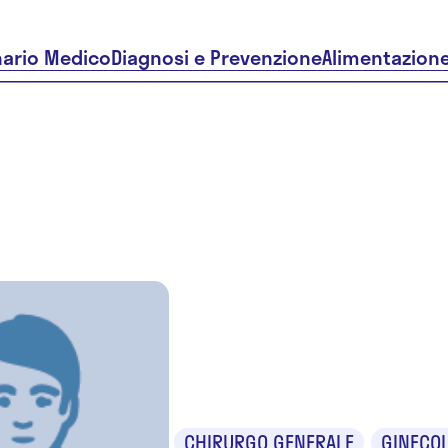
nario Medico
Diagnosi e Prevenzione
Alimentazion
Dr. Massi
Benedicti
CHIRURGO GENERALE
GINECO