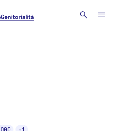
e
Genitorialità
mo De
s
LOGO
+1