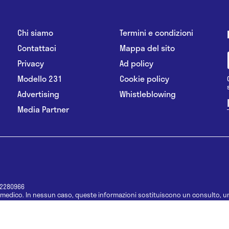
Chi siamo
Termini e condizioni
Contattaci
Mappa del sito
Privacy
Ad policy
Modello 231
Cookie policy
Advertising
Whistleblowing
Media Partner
12280966
medico. In nessun caso, queste informazioni sostituiscono un consulto, un
e informazioni disponibili come suggerimenti per la formulazione di una di
e di un farmaco senza prima consultare un medico di medicina generale o 