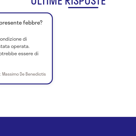
ULTIME RISPOSTE
presente febbre?
ondizione di
stata operata.
potrebbe essere di
r. Massimo De Benedictis