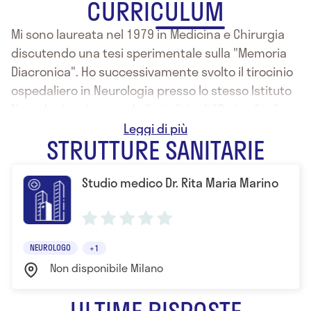
CURRICULUM
Mi sono laureata nel 1979 in Medicina e Chirurgia
discutendo una tesi sperimentale sulla "Memoria
Diacronica". Ho successivamente svolto il tirocinio
ospedaliero in Neurologia presso lo stesso Istituto
Neurologico riportando il giudizio di "Ottimo" infine
conseguendo la specialità di Neurologia nel 1983
STRUTTURE SANITARIE
presso l’Università degli Studi di Milano. Conseguita
la specializzazione, ho orientato i propri interessi
Studio medico Dr. Rita Maria Marino
verso lo studio delle funzioni corticali superiori,
della Neuropsicologia e della Psichiatria. Ho
frequentato la Scuola di Psicoanalisi della Società
Psicoanalitica Italiana fino al riconoscimento della
NEUROLOGO
+1
qualifica di Psicoanalista.
Non disponibile Milano
ULTIME RISPOSTE