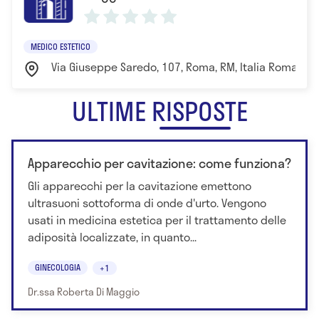
Roma
Dal settembre 2005 ad oggi : attività libero
professionale presso gli Ambulatori di Medicina
MEDICO ESTETICO
Estetica dell’Ospedale S.Giovanni Calibita
Via Giuseppe Saredo, 107, Roma, RM, Italia Roma
Fatebenefratelli di Roma (Isola Tiberina)
Dal 2006 al 2010: attività libero professionale in
ULTIME RISPOSTE
qualità di Tutor presso la Scuola Internazionale di
Medicina Estetica - Fondazione Internazionale
Fatebenefratelli (FIF)
Apparecchio per cavitazione: come funziona?
Dal 2010: Membro del Comitato Scientifico del
Gli apparecchi per la cavitazione emettono
Congresso Nazionale della Società Italiana di
ultrasuoni sottoforma di onde d'urto. Vengono
Medicina Estetica (SIME) e del Congresso Nazionale
usati in medicina estetica per il trattamento delle
dell'Accademia Italiana di Medicina Anti-Aging
adiposità localizzate, in quanto...
(AIMAA)
PUBBLICAZIONI SCIENTIFICHE
GINECOLOGIA
+1
"MATRICE CELLULARE ED ENDOTELIO: DIALOGO
Dr.ssa Roberta Di Maggio
MOLECOLARE" - rivista "Kosmetica", ed. Tecniche