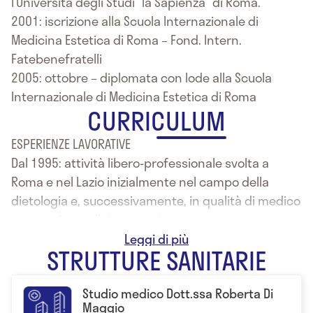
l’Università degli Studi “la Sapienza” di Roma.
2001: iscrizione alla Scuola Internazionale di
Medicina Estetica di Roma – Fond. Intern.
Fatebenefratelli
2005: ottobre – diplomata con lode alla Scuola
Internazionale di Medicina Estetica di Roma
CURRICULUM
ESPERIENZE LAVORATIVE
Dal 1995: attività libero-professionale svolta a
Roma e nel Lazio inizialmente nel campo della
dietologia e, successivamente, in qualità di medico
esperto in medicina estetica.
Da maggio 2003 a luglio 2005 : attività libero-
STRUTTURE SANITARIE
professionale presso l’ambulatorio di flebologia
chirurgica afferente all’Unità Operativa di
Studio medico Dott.ssa Roberta Di
Flebolinfologia dell’Ospedale “San Filippo Neri” di
Maggio