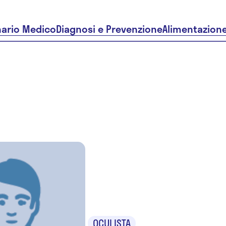
nario Medico
Diagnosi e Prevenzione
Alimentazion
Dr.ssa Ste
Gonzales
OCULISTA