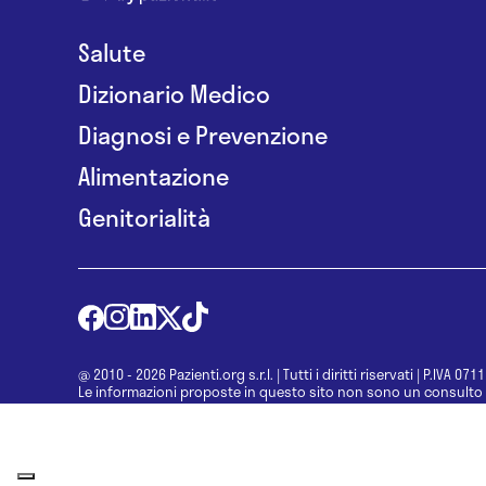
Salute
Dizionario Medico
Diagnosi e Prevenzione
Alimentazione
Genitorialità
@ 2010 - 2026 Pazienti.org s.r.l.
|
Tutti i diritti riservati
|
P.IVA 071
Le informazioni proposte in questo sito non sono un consulto 
una diagnosi formulata dal medico. Non si devono considerare l
determinazione di un trattamento o l’assunzione o sospension
specialista.