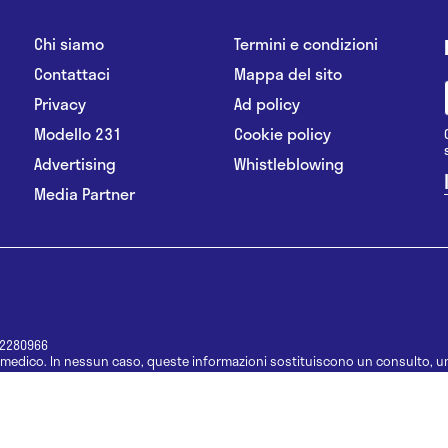
Chi siamo
Termini e condizioni
Contattaci
Mappa del sito
Privacy
Ad policy
Modello 231
Cookie policy
Advertising
Whistleblowing
Media Partner
12280966
medico. In nessun caso, queste informazioni sostituiscono un consulto, un
e informazioni disponibili come suggerimenti per la formulazione di una di
e di un farmaco senza prima consultare un medico di medicina generale o 