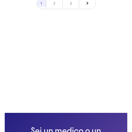
1
2
3
Sei un medico o un