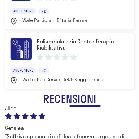
Formule Classiche, Metodo Kampo presso il Centro
AGOPUNTORE
+2
Studi Jing Fang a Pavia sotto la guida della
Viale Partigiani D'Italia Parma
Dottoressa Rotolo
- 2016 Corso di Formazione Professionale in
Nutrizione Umana e Dietoterapia presso
Poliambulatorio Centro Terapia
Riabilitativa
Nutrimedifor
- 2017 Corso Professionale in Nutrizione nelle
Discipline Sportive presso Nutrimedifor
AGOPUNTORE
+2
Via fratelli Cervi n. 59/E Reggio Emilia
RECENSIONI
Alice
Cefalea
Soffrivo spesso di cefalea e facevo largo uso di