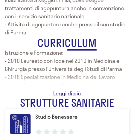
Riabilitativa a Reggio Emilia, dove esegue
trattamenti di agopuntura anche in convenzione
con il servizio sanitario nazionale
- Attività di agopuntore anche presso il suo studio
di Parma
CURRICULUM
Istruzione e Formazione:
- 2010 Laureato con lode nel 2010 in Medicina e
Chirurgia presso l'Università degli Studi di Parma
- 2016 Specializzazione in Medicina del Lavoro
- Titolo di agopuntore alla scuola quadriennale
AMAB di Bologna
STRUTTURE SANITARIE
- 2014 Master in Addominoagopuntura
dell'associazione ASIAA
Studio Benessere
- Master of Clinical Practice in Acupuncture presso
l'Università di Nanjing (Repubblica of China)
- 2015 Master in Farmacoterapia Cinese secondo le