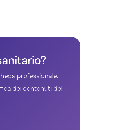
sanitario?
 scheda professionale.
ifica dei contenuti del