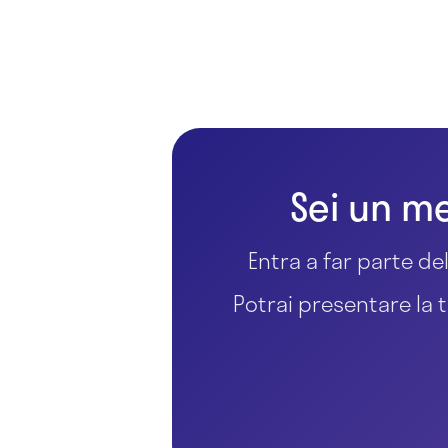
Sei un me
Entra a far parte del
Potrai presentare la t