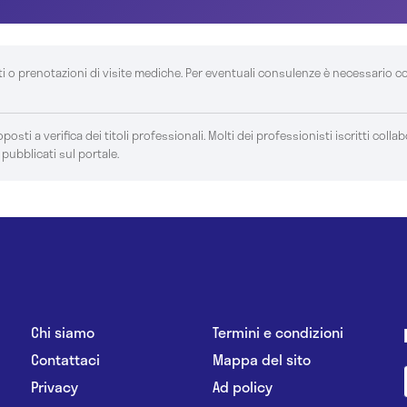
ti o prenotazioni di visite mediche. Per eventuali consulenze è necessario c
posti a verifica dei titoli professionali. Molti dei professionisti iscritti colla
 pubblicati sul portale.
Chi siamo
Termini e condizioni
Contattaci
Mappa del sito
Privacy
Ad policy