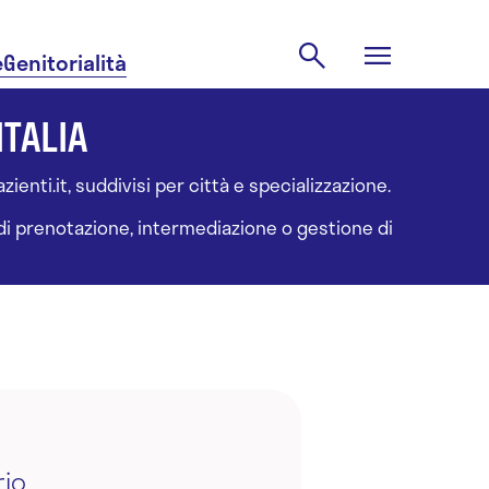
e
Genitorialità
ITALIA
ienti.it, suddivisi per città e specializzazione.
à di prenotazione, intermediazione o gestione di
rio