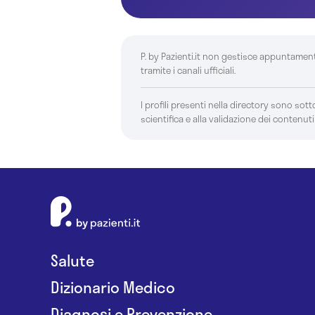
P. by Pazienti.it non gestisce appuntamen
tramite i canali ufficiali.
I profili presenti nella directory sono sotto
scientifica e alla validazione dei contenuti
Salute
Dizionario Medico
Diagnosi e Prevenzione