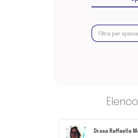
Filtra per speci
Elenco
Dr.ssa Raffaella M