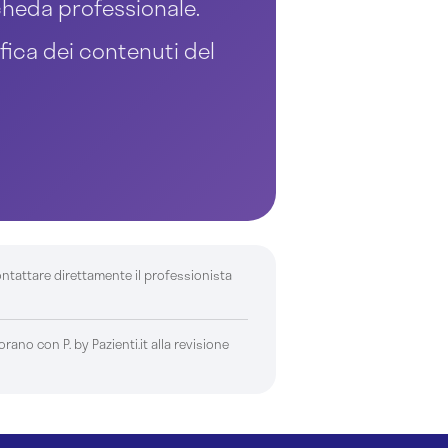
 scheda professionale.
ifica dei contenuti del
ontattare direttamente il professionista
borano con P. by Pazienti.it alla revisione