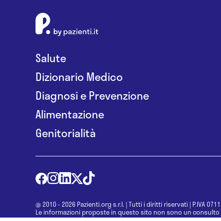
Salute
Dizionario Medico
Diagnosi e Prevenzione
Alimentazione
Genitorialità
@ 2010 - 2026 Pazienti.org s.r.l.
|
Tutti i diritti riservati
|
P.IVA 071
Le informazioni proposte in questo sito non sono un consulto 
una diagnosi formulata dal medico. Non si devono considerare l