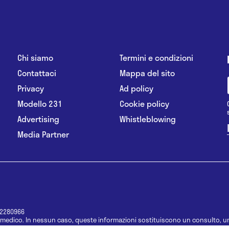
Chi siamo
Termini e condizioni
Contattaci
Mappa del sito
Privacy
Ad policy
Modello 231
Cookie policy
Advertising
Whistleblowing
Media Partner
12280966
medico. In nessun caso, queste informazioni sostituiscono un consulto, un
e informazioni disponibili come suggerimenti per la formulazione di una di