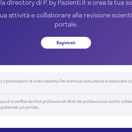
la directory di P. by Pazienti.it e crea la tua
ua attività e collaborare alla revisione scient
portale.
Registrati
ti o prenotazioni di visite mediche. Per eventuali consulenze è necessario c
posti a verifica dei titoli professionali. Molti dei professionisti iscritti colla
 pubblicati sul portale.