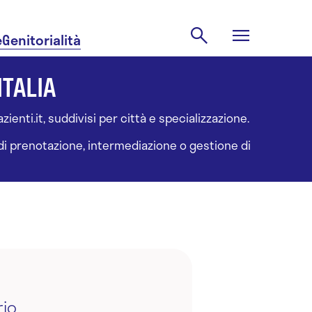
e
Genitorialità
ITALIA
ienti.it, suddivisi per città e specializzazione.
à di prenotazione, intermediazione o gestione di
rio