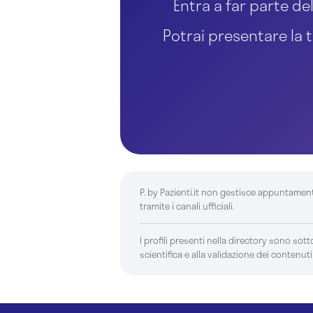
Entra a far parte del
Potrai presentare la t
P. by Pazienti.it non gestisce appuntamen
tramite i canali ufficiali.
I profili presenti nella directory sono sotto
scientifica e alla validazione dei contenuti