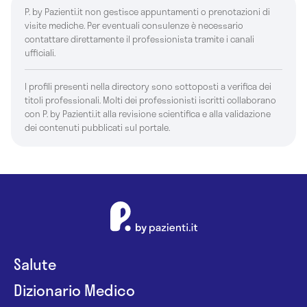
P. by Pazienti.it non gestisce appuntamenti o prenotazioni di
visite mediche. Per eventuali consulenze è necessario
contattare direttamente il professionista tramite i canali
ufficiali.
I profili presenti nella directory sono sottoposti a verifica dei
titoli professionali. Molti dei professionisti iscritti collaborano
con P. by Pazienti.it alla revisione scientifica e alla validazione
dei contenuti pubblicati sul portale.
Salute
Dizionario Medico