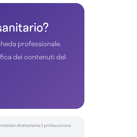
sanitario?
 scheda professionale.
ifica dei contenuti del
ontattare direttamente il professionista