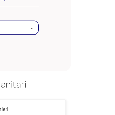
anitari
hiari