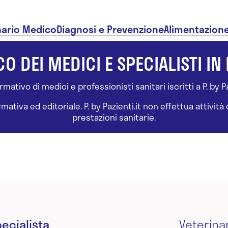
nario Medico
Diagnosi e Prevenzione
Alimentazion
O DEI MEDICI E SPECIALISTI IN 
ativo di medici e professionisti sanitari iscritti a P. by Paz
tiva ed editoriale. P. by Pazienti.it non effettua attivit
prestazioni sanitarie.
ecialista
Veterina