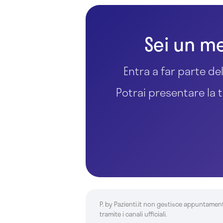
Sei un me
Entra a far parte del
Potrai presentare la t
P. by Pazienti.it non gestisce appuntamen
tramite i canali ufficiali.