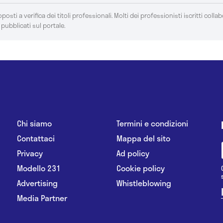
posti a verifica dei titoli professionali. Molti dei professionisti iscritti colla
 pubblicati sul portale.
Chi siamo
Termini e condizioni
Contattaci
Mappa del sito
Privacy
Ad policy
Modello 231
Cookie policy
Advertising
Whistleblowing
Media Partner