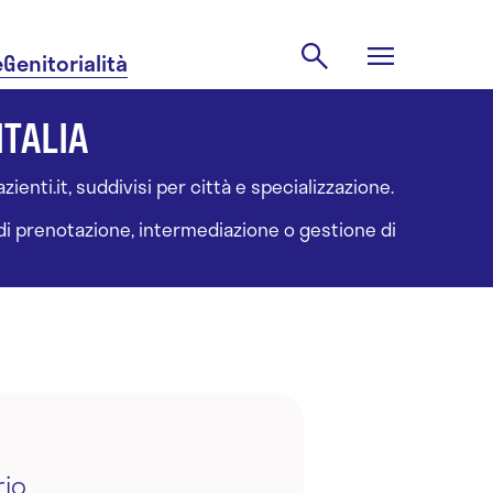
e
Genitorialità
ITALIA
ienti.it, suddivisi per città e specializzazione.
à di prenotazione, intermediazione o gestione di
rio