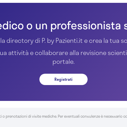
dico o un professionista 
la directory di P. by Pazienti.it e crea la tua
ua attività e collaborare alla revisione scient
portale.
Registrati
ti o prenotazioni di visite mediche. Per eventuali consulenze è necessario c