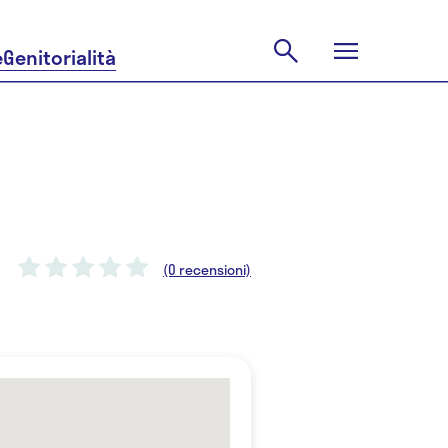
e
Genitorialità
(0 recensioni)