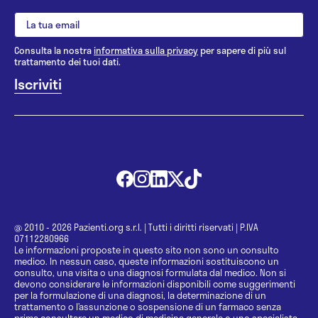
Consulta la nostra
informativa sulla privacy
per sapere di più sul
trattamento dei tuoi dati.
@ 2010 - 2026 Pazienti.org s.r.l.
|
Tutti i diritti riservati
|
P.IVA
07112280966
Le informazioni proposte in questo sito non sono un consulto
medico. In nessun caso, queste informazioni sostituiscono un
consulto, una visita o una diagnosi formulata dal medico. Non si
devono considerare le informazioni disponibili come suggerimenti
per la formulazione di una diagnosi, la determinazione di un
trattamento o l’assunzione o sospensione di un farmaco senza
prima consultare un medico di medicina generale o uno specialista.