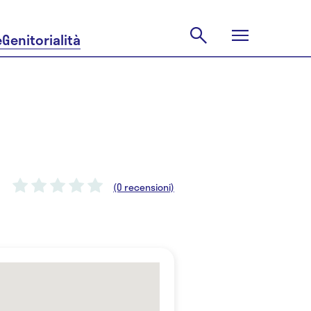
e
Genitorialità
(0 recensioni)