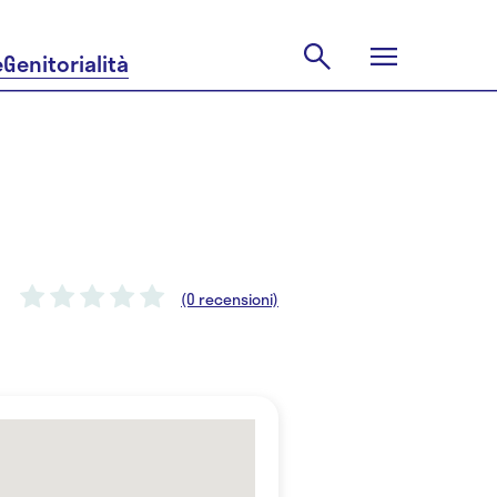
e
Genitorialità
(0 recensioni)