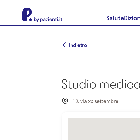
About Pazienti.it
Salute
Dizio
Indietro
Studio medico 
10, via xx settembre