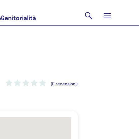
e
Genitorialità
(0 recensioni)