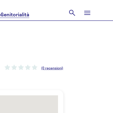
e
Genitorialità
(0 recensioni)