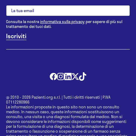
Consulta la nostra
informativa sulla privacy
per sapere di più sul
trattamento dei tuoi dati.
@ 2010 - 2026 Pazienti.org s.r.l.
|
Tutti i diritti riservati
|
P.IVA
07112280966
Le informazioni proposte in questo sito non sono un consulto
medico. In nessun caso, queste informazioni sostituiscono un
consulto, una visita o una diagnosi formulata dal medico. Non si
devono considerare le informazioni disponibili come suggerimenti
per la formulazione di una diagnosi, la determinazione di un
trattamento o l’assunzione o sospensione di un farmaco senza
prima consultare un medico di medicina generale o uno specialista.