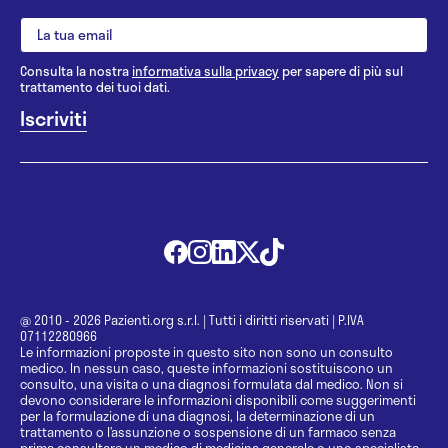
Consulta la nostra
informativa sulla privacy
per sapere di più sul
trattamento dei tuoi dati.
@ 2010 - 2026 Pazienti.org s.r.l.
|
Tutti i diritti riservati
|
P.IVA
07112280966
Le informazioni proposte in questo sito non sono un consulto
medico. In nessun caso, queste informazioni sostituiscono un
consulto, una visita o una diagnosi formulata dal medico. Non si
devono considerare le informazioni disponibili come suggerimenti
per la formulazione di una diagnosi, la determinazione di un
trattamento o l’assunzione o sospensione di un farmaco senza
prima consultare un medico di medicina generale o uno specialista.