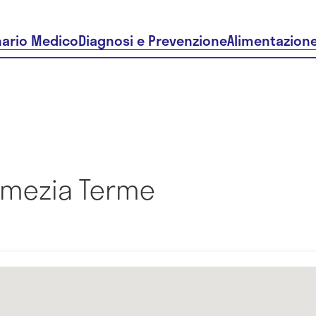
nario Medico
Diagnosi e Prevenzione
Alimentazion
amezia Terme