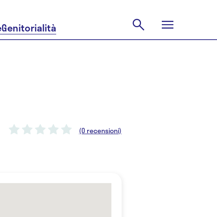
e
Genitorialità
(0 recensioni)