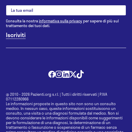
Consulta la nostra
informativa sulla privacy
per sapere di più sul
trattamento dei tuoi dati.
@ 2010 - 2026 Pazienti.org s.r.l.
|
Tutti i diritti riservati
|
P.IVA
07112280966
Le informazioni proposte in questo sito non sono un consulto
medico. In nessun caso, queste informazioni sostituiscono un
consulto, una visita o una diagnosi formulata dal medico. Non si
devono considerare le informazioni disponibili come suggerimenti
per la formulazione di una diagnosi, la determinazione di un
trattamento o l’assunzione o sospensione di un farmaco senza
prima consultare un medico di medicina generale o uno specialista.