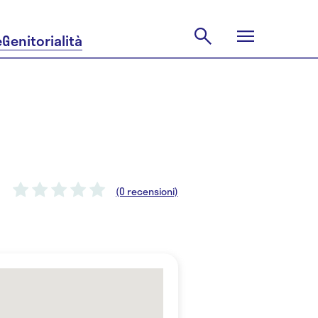
e
Genitorialità
(0 recensioni)