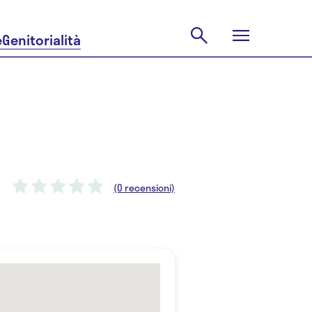
e
Genitorialità
(0 recensioni)