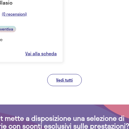
Blasio
(0 recensioni)
eventiva
le
Vai alla scheda
Vedi tutti
.it mette a disposizione una selezione di
rie con sconti esclusivi sulle prestazioni?