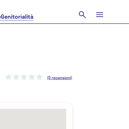
e
Genitorialità
(0 recensioni)