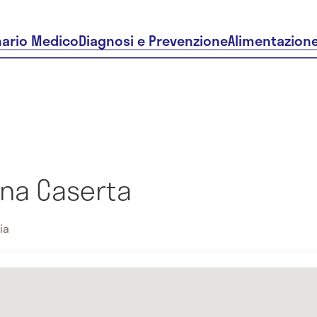
nario Medico
Diagnosi e Prevenzione
Alimentazion
nna Caserta
ia