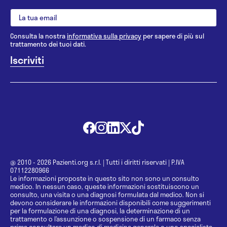
Consulta la nostra
informativa sulla privacy
per sapere di più sul
trattamento dei tuoi dati.
@ 2010 - 2026 Pazienti.org s.r.l.
|
Tutti i diritti riservati
|
P.IVA
07112280966
Le informazioni proposte in questo sito non sono un consulto
medico. In nessun caso, queste informazioni sostituiscono un
consulto, una visita o una diagnosi formulata dal medico. Non si
devono considerare le informazioni disponibili come suggerimenti
per la formulazione di una diagnosi, la determinazione di un
trattamento o l’assunzione o sospensione di un farmaco senza
prima consultare un medico di medicina generale o uno specialista.