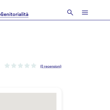
e
Genitorialità
(0 recensioni)