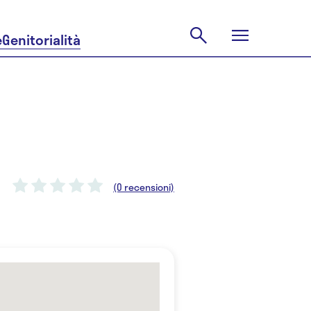
e
Genitorialità
(0 recensioni)