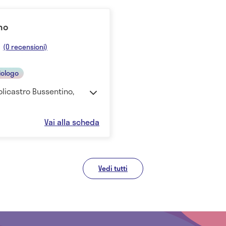
no
(0 recensioni)
iologo
Policastro Bussentino,
Vai alla scheda
Vedi tutti