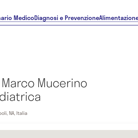
nario Medico
Diagnosi e Prevenzione
Alimentazion
 Marco Mucerino
diatrica
li, NA, Italia