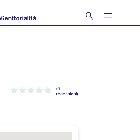
e
Genitorialità
(0
recensioni)