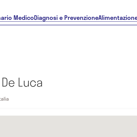
nario Medico
Diagnosi e Prevenzione
Alimentazion
 De Luca
talia