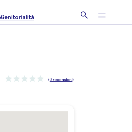
e
Genitorialità
(0 recensioni)