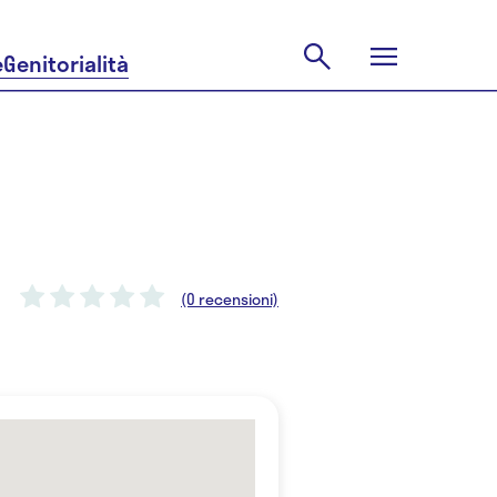
e
Genitorialità
(0 recensioni)