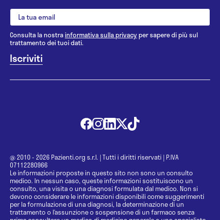
Consulta la nostra
informativa sulla privacy
per sapere di più sul
trattamento dei tuoi dati.
@ 2010 - 2026 Pazienti.org s.r.l.
|
Tutti i diritti riservati
|
P.IVA
07112280966
Le informazioni proposte in questo sito non sono un consulto
medico. In nessun caso, queste informazioni sostituiscono un
consulto, una visita o una diagnosi formulata dal medico. Non si
devono considerare le informazioni disponibili come suggerimenti
per la formulazione di una diagnosi, la determinazione di un
trattamento o l’assunzione o sospensione di un farmaco senza
prima consultare un medico di medicina generale o uno specialista.