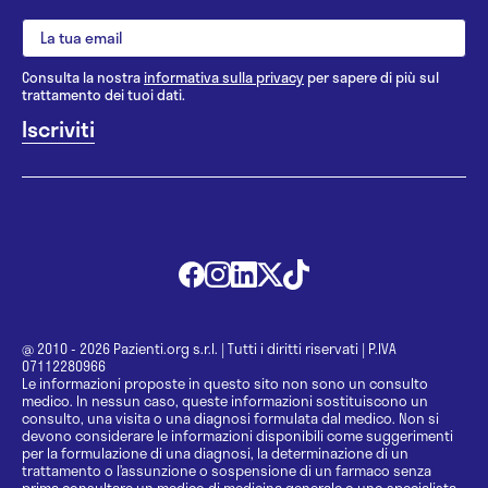
Consulta la nostra
informativa sulla privacy
per sapere di più sul
trattamento dei tuoi dati.
@ 2010 - 2026 Pazienti.org s.r.l.
|
Tutti i diritti riservati
|
P.IVA
07112280966
Le informazioni proposte in questo sito non sono un consulto
medico. In nessun caso, queste informazioni sostituiscono un
consulto, una visita o una diagnosi formulata dal medico. Non si
devono considerare le informazioni disponibili come suggerimenti
per la formulazione di una diagnosi, la determinazione di un
trattamento o l’assunzione o sospensione di un farmaco senza
prima consultare un medico di medicina generale o uno specialista.