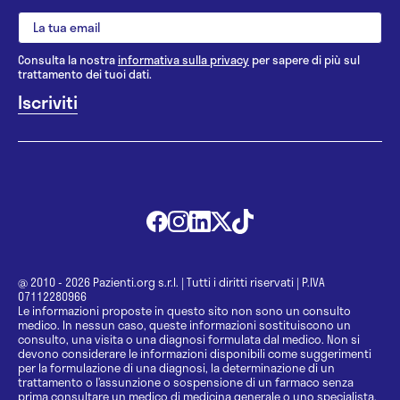
Consulta la nostra
informativa sulla privacy
per sapere di più sul
trattamento dei tuoi dati.
@ 2010 - 2026 Pazienti.org s.r.l.
|
Tutti i diritti riservati
|
P.IVA
07112280966
Le informazioni proposte in questo sito non sono un consulto
medico. In nessun caso, queste informazioni sostituiscono un
consulto, una visita o una diagnosi formulata dal medico. Non si
devono considerare le informazioni disponibili come suggerimenti
per la formulazione di una diagnosi, la determinazione di un
trattamento o l’assunzione o sospensione di un farmaco senza
prima consultare un medico di medicina generale o uno specialista.