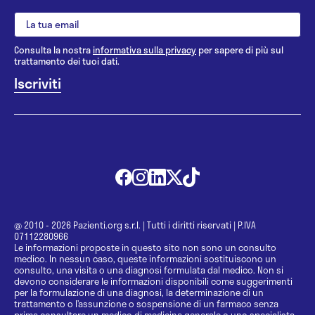
Consulta la nostra
informativa sulla privacy
per sapere di più sul
trattamento dei tuoi dati.
@ 2010 - 2026 Pazienti.org s.r.l.
|
Tutti i diritti riservati
|
P.IVA
07112280966
Le informazioni proposte in questo sito non sono un consulto
medico. In nessun caso, queste informazioni sostituiscono un
consulto, una visita o una diagnosi formulata dal medico. Non si
devono considerare le informazioni disponibili come suggerimenti
per la formulazione di una diagnosi, la determinazione di un
trattamento o l’assunzione o sospensione di un farmaco senza
prima consultare un medico di medicina generale o uno specialista.