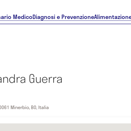
nario Medico
Diagnosi e Prevenzione
Alimentazion
andra Guerra
o
061 Minerbio, BO, Italia