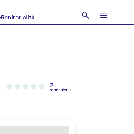
e
Genitorialità
(0
recensioni)