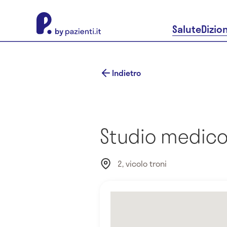
About Pazienti.it
Salute
Dizio
Indietro
Studio medico 
2, vicolo troni