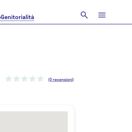
e
Genitorialità
(0 recensioni)