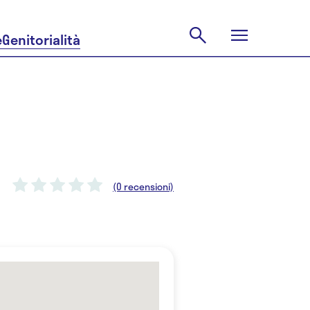
e
Genitorialità
(0 recensioni)