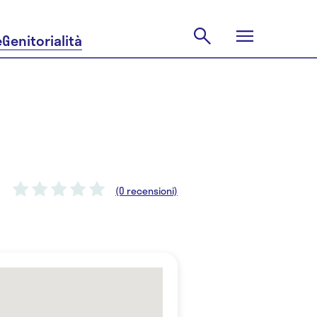
e
Genitorialità
(0 recensioni)