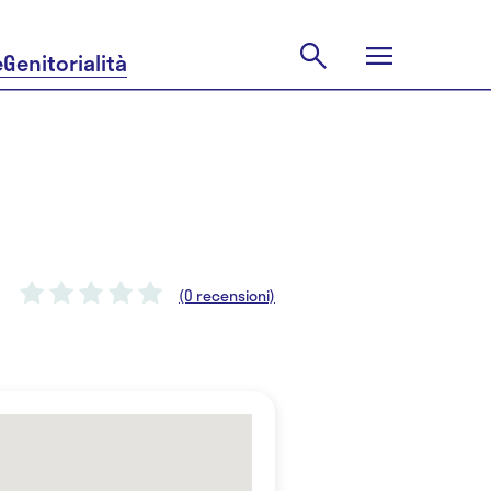
e
Genitorialità
(0 recensioni)