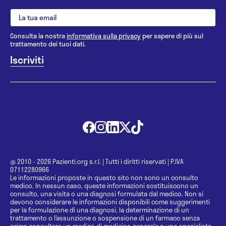
Consulta la nostra
informativa sulla privacy
per sapere di più sul
trattamento dei tuoi dati.
@ 2010 - 2026 Pazienti.org s.r.l.
|
Tutti i diritti riservati
|
P.IVA
07112280966
Le informazioni proposte in questo sito non sono un consulto
medico. In nessun caso, queste informazioni sostituiscono un
consulto, una visita o una diagnosi formulata dal medico. Non si
devono considerare le informazioni disponibili come suggerimenti
per la formulazione di una diagnosi, la determinazione di un
trattamento o l’assunzione o sospensione di un farmaco senza
prima consultare un medico di medicina generale o uno specialista.