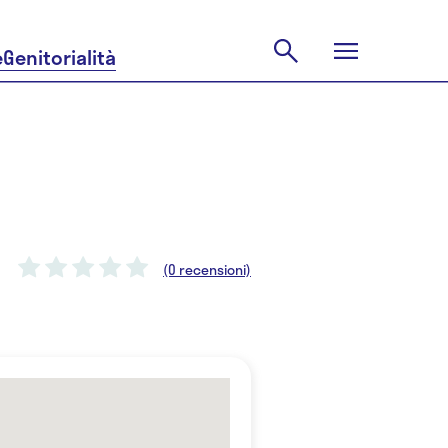
e
Genitorialità
(0 recensioni)