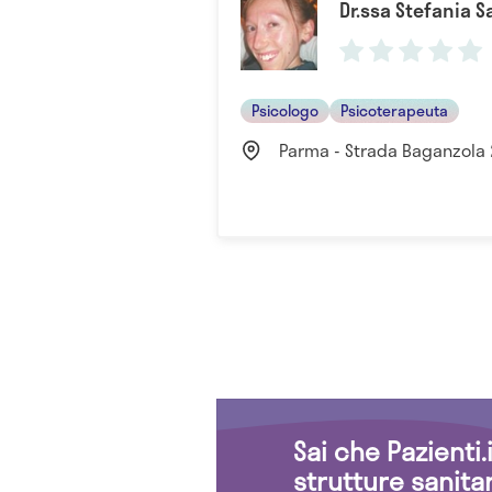
Dr.ssa Stefania Sa
Psicologo
Psicoterapeuta
Parma - Strada Baganzola 
Sai che Pazienti
strutture sanita