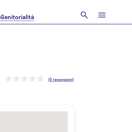
e
Genitorialità
(0 recensioni)