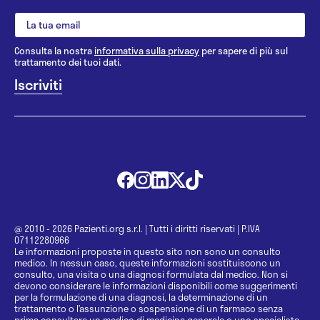
Consulta la nostra
informativa sulla privacy
per sapere di più sul
trattamento dei tuoi dati.
@ 2010 - 2026 Pazienti.org s.r.l.
|
Tutti i diritti riservati
|
P.IVA
07112280966
Le informazioni proposte in questo sito non sono un consulto
medico. In nessun caso, queste informazioni sostituiscono un
consulto, una visita o una diagnosi formulata dal medico. Non si
devono considerare le informazioni disponibili come suggerimenti
per la formulazione di una diagnosi, la determinazione di un
trattamento o l’assunzione o sospensione di un farmaco senza
prima consultare un medico di medicina generale o uno specialista.