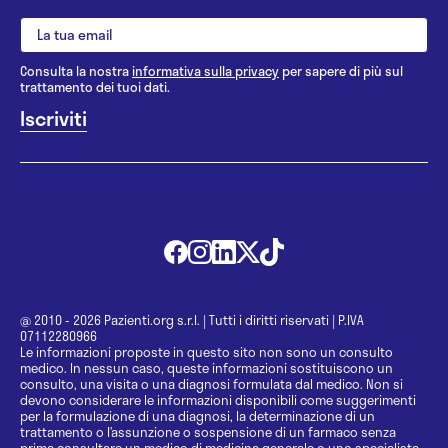
Consulta la nostra
informativa sulla privacy
per sapere di più sul
trattamento dei tuoi dati.
@ 2010 - 2026 Pazienti.org s.r.l.
|
Tutti i diritti riservati
|
P.IVA
07112280966
Le informazioni proposte in questo sito non sono un consulto
medico. In nessun caso, queste informazioni sostituiscono un
consulto, una visita o una diagnosi formulata dal medico. Non si
devono considerare le informazioni disponibili come suggerimenti
per la formulazione di una diagnosi, la determinazione di un
trattamento o l’assunzione o sospensione di un farmaco senza
prima consultare un medico di medicina generale o uno specialista.