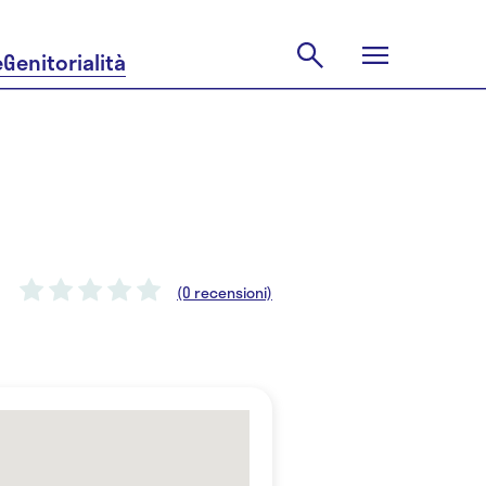
e
Genitorialità
(0 recensioni)