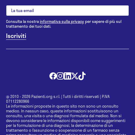
Consulta la nostra
informativa sulla privacy
per sapere di più sul
trattamento dei tuoi dati.
@ 2010 - 2026 Pazienti.org s.r.l.
|
Tutti i diritti riservati
|
P.IVA
07112280966
Le informazioni proposte in questo sito non sono un consulto
medico. In nessun caso, queste informazioni sostituiscono un
consulto, una visita o una diagnosi formulata dal medico. Non si
devono considerare le informazioni disponibili come suggerimenti
per la formulazione di una diagnosi, la determinazione di un
trattamento o l’assunzione o sospensione di un farmaco senza
prima consultare un medico di medicina generale o uno specialista.